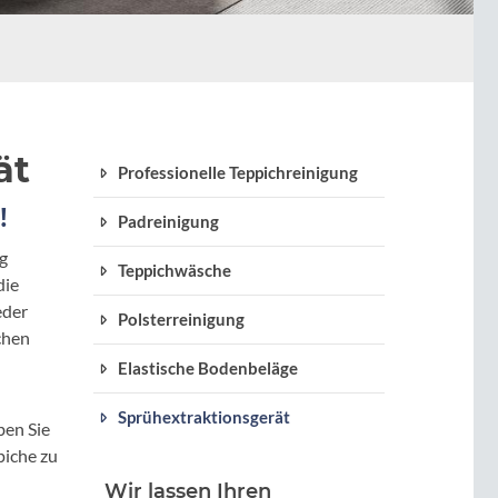
ät
Professionelle Teppichreinigung
!
Padreinigung
g
Teppichwäsche
die
eder
Polsterreinigung
chen
Elastische Bodenbeläge
Sprühextraktionsgerät
ben Sie
piche zu
Wir lassen Ihren