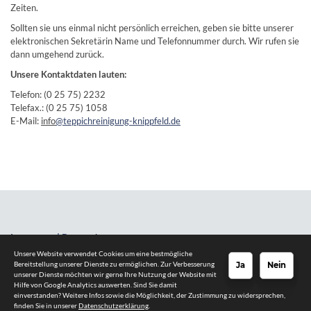
Zeiten.
Sollten sie uns einmal nicht persönlich erreichen, geben sie bitte unserer
elektronischen Sekretärin Name und Telefonnummer durch. Wir rufen sie
dann umgehend zurück.
Unsere Kontaktdaten lauten:
Telefon: (0 25 75) 2232
Telefax.: (0 25 75) 1058
E-Mail:
info
@teppichreinigung-knippfeld.de
Impressum
|
Datenschutz
Unsere Website verwendet Cookies um eine bestmögliche
© 2026 - Jürgen Knippfeld GmbH & Co KG
Bereitstellung unserer Dienste zu ermöglichen. Zur Verbesserung
Ja
Nein
unserer Dienste möchten wir gerne Ihre Nutzung der Website mit
Hilfe von Google Analytics auswerten. Sind Sie damit
einverstanden? Weitere Infos sowie die Möglichkeit, der Zustimmung zu widersprechen,
finden Sie in unserer
Datenschutzerklärung
.